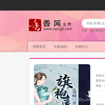
热搜：
望古神话之
香网首页
作家福利
作家中心
反清义
面目出
埋名，
本书为