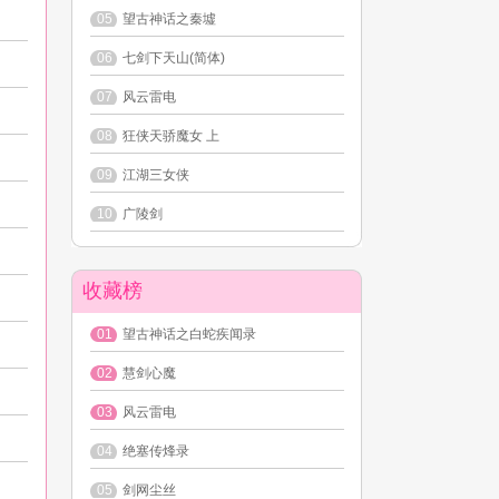
05
望古神话之秦墟
06
七剑下天山(简体)
07
风云雷电
08
狂侠天骄魔女 上
09
江湖三女侠
10
广陵剑
收藏榜
01
望古神话之白蛇疾闻录
02
慧剑心魔
03
风云雷电
04
绝塞传烽录
05
剑网尘丝