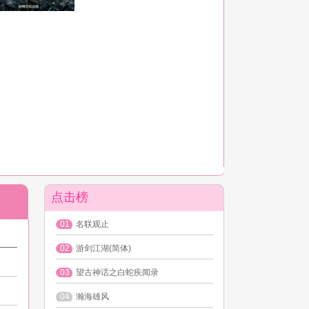
点击榜
01
名联观止
02
游剑江湖(简体)
03
望古神话之白蛇疾闻录
04
瀚海雄风