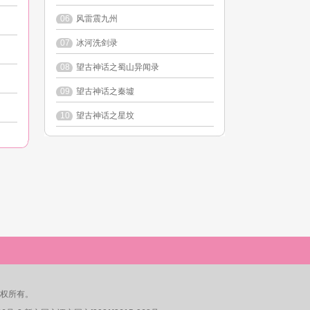
06
风雷震九州
07
冰河洗剑录
08
望古神话之蜀山异闻录
09
望古神话之秦墟
10
望古神话之星坟
司 版权所有。