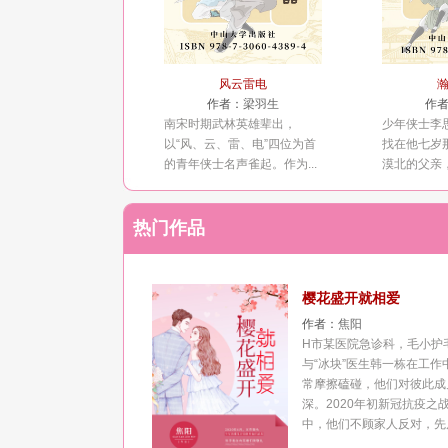
风云雷电
作者：
梁羽生
作
南宋时期武林英雄辈出，
少年侠士李
以“风、云、雷、电”四位为首
找在他七岁
的青年侠士名声雀起。作为...
漠北的父亲，
热门作品
樱花盛开就相爱
作者：
焦阳
H市某医院急诊科，毛小护
与“冰块”医生韩一栋在工作
常摩擦磕碰，他们对彼此成
深。2020年初新冠抗疫之
中，他们不顾家人反对，先后.