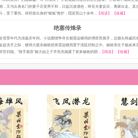
纲，又与出身名门的妻子庄英男不和，日益沉迷酒色，终至夫妻反目，离家出走。某
斗，受了重伤。得邪派出身的“银狐”救护，隠居荒山十余年...
【阅读】
【收藏】
绝塞传烽录
就是上上签
甜作家，聪明可爱一心向竹
史背景年代为清嘉庆年间。小说围绕争夺京都震远镖局的博弈而展开，总镖头韩威武
金盆洗手之际，镖局大股东杨牧想将震远镖局置于清廷控制之中。杨牧亲生子杨炎来
辞官归隐。“辣手观音”杨大姑之子齐世杰揭露了舅舅杨牧的阴...
【阅读】
【收藏】