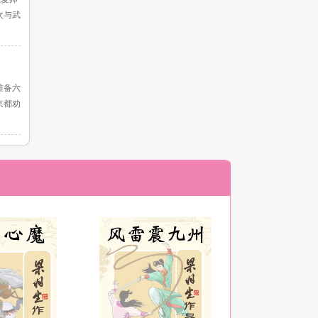
次与武
准备六
京都劝