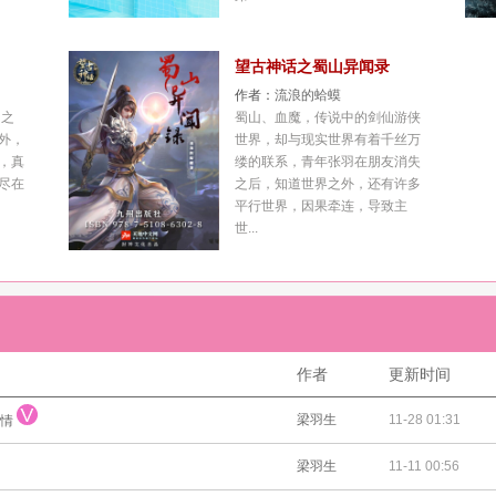
望古神话之蜀山异闻录
作者：
流浪的蛤蟆
 之
蜀山、血魔，传说中的剑仙游侠
外，
世界，却与现实世界有着千丝万
，真
缕的联系，青年张羽在朋友消失
尽在
之后，知道世界之外，还有许多
平行世界，因果牵连，导致主
世...
作者
更新时间
梁羽生
11-28 01:31
有情
梁羽生
11-11 00:56