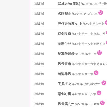
武林天骄(简体)
[出版物]
第9章 第九章 浮萍
名联观止
[出版物]
第794章 第八〇九章
狂侠天骄魔女 上
[出版物]
第60章 第六十章
幻剑灵旗
[出版物]
第12章 第十二章 解脱尘丝
剑网尘丝
[出版物]
第18章 第十八章 剑网纷张
绝塞传烽录
[出版物]
第12章 第十二章
风云雷电
[出版物]
第65章 第六十六章 悲欢离
瀚海雄风
[出版物]
第60章 第六十章
飞凤潜龙
[出版物]
第7章 第七章 真相大白
慧剑心魔
[出版物]
第48章 第四十八章
风雷震九州
[出版物]
第56章 第五十六章