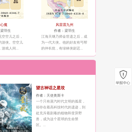
剑心魔
风雷震九州
：
梁羽生
作者：
梁羽生
兄空空儿之后，
江海天继乃师金世遗之后，成
的游侠。空空儿
为一代大侠。他的好友有丐帮
游戏人间...
的仲长统，有绿林侠尉迟...
望古神话之星坟
作者：
天使奥斯卡
一个只有蒸汽时代文明的孤星，
却存在着高科技时代的遗迹，到
处充斥着剧毒的植物和变异野
兽，成为这个星球的生命禁
区。...