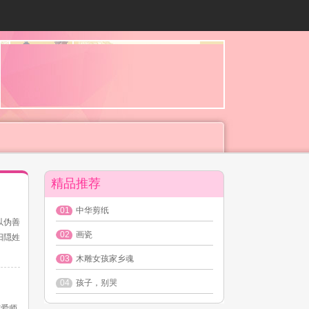
精品推荐
01
中华剪纸
以伪善
02
画瓷
阳隠姓
03
木雕女孩家乡魂
04
孩子，别哭
宠爱师