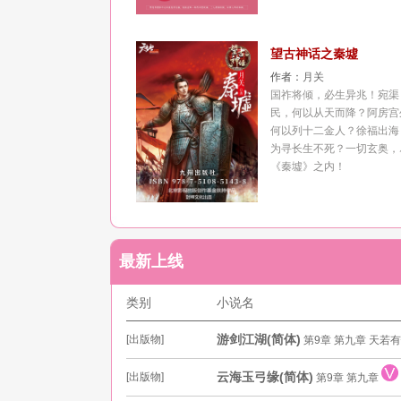
望古神话之秦墟
作者：
月关
国祚将倾，必生异兆！宛渠
民，何以从天而降？阿房宫
何以列十二金人？徐福出海
为寻长生不死？一切玄奥，
《秦墟》之内！
最新上线
类别
小说名
游剑江湖(简体)
[出版物]
第9章 第九章 天若
云海玉弓缘(简体)
[出版物]
第9章 第九章