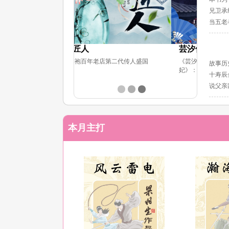
兄卫承
当五老
芸汐传奇：风华倾天下
再相恋
老店第二代传人盛国
《芸汐传》原版小说《天才小毒
沈家有软
故事历
妃》：...
马。...
十寿辰
说父亲
本月主打