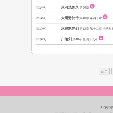
冰河洗剑录
[出版物]
第56章
大唐游侠传
[出版物]
第40章 第四十章
冰魄寒光剑
[出版物]
第12章 第十二章 洞房
广陵剑
[出版物]
第48章 第四十八章
首页
Copyri