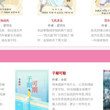
瀚海雄风
飞凤潜龙
慧
者：
梁羽生
作者：
梁羽生
作者
思南，前往漠北寻
本故事围绕宋朝的两个国宝
段克邪继大师
那年被蒙古兵掳往
——“指元篇”和“穴道铜人”展
成为名震江湖
他在途中结...
开。金国抢夺了两大国...
一向独来独往，
子期可期
作者：
余薪
毛俪
身体残缺不算什么，心灵的残缺
中时
才更可怕。90后独腿女孩黎可
见颇
欣，在自己如花的年华里,用生
战
命在世界残奥会的泳池里拍打出
..
傲人的浪花，更让一对孪生兄
弟...