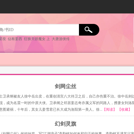
星坟
佔有姜西
狂狭天骄魔女 上
大唐游侠传
剑网尘丝
士卫承纲被友人徐中岳出卖，在重创清宫八大待卫之后，自己亦伤重不治。徐中岳则
现，成为名震一时的中原大侠。卫承纲之邻居姜志奇亦属义军的同路人，携妻女到洛
意图避祸，十年后，其女儿姜雪君已长大成为洛阳第一美人。徐...
【阅读】
【收藏】
幻剑灵旗
《剑网尘丝》的姐妹篇。写“江湖浪子”齐勒铭如何改邪归正的故事。齐勒铭不满其父