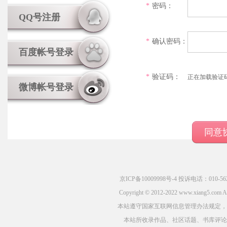
*
密码：
QQ号注册
*
确认密码：
百度帐号登录
*
验证码：
正在加载验证码..
微博帐号登录
京ICP备10009998号-4 投诉电话：010
Copyright © 2012-2022 www.xiang
本站遵守国家互联网信息管理办法规定，
本站所收录作品、社区话题、书库评论